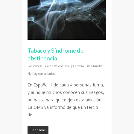
Tabaco y Síndrome de
abstinencia
Por
Vanesa Suarez Valenzuela
|
Cerebro
,
Día Mundial
|
No hay comentarios
En España, 1 de cada 4 personas fuma,
y aunque muchos conocen sus riesgos,
no basta para que dejen esta adicción.
La OMS ya informó de que un tercio
de…
Leer más