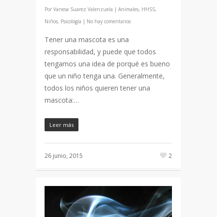
Por
Vanesa Suarez Valenzuela
|
Animales
,
HHSS
,
Niños
,
Psicología
|
No hay comentarios
Tener una mascota es una
responsabilidad, y puede que todos
tengamos una idea de porqué es bueno
que un niño tenga una. Generalmente,
todos los niños quieren tener una
mascota:…
Leer más
26 junio, 2015
2