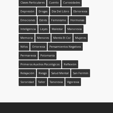
Clases Particulares
Cuento
Curiosidades
Depresión
Drogas
Día Del Libro
Ebriorexia
Emociones
Estrés
Feminismo
Hormonas
Inteligencia
Leyes
Malestar
Manorexia
Memoria
Menores
Mentis Et Cor
Mujeres
Niños
Ortorexia
Pensamientos Negativos
Permarexia
Potomanía
Primeros Auxilios Psicológicos
Reflexión
Relajación
Riesgo
Salud Mental
San Fermín
Sororidad
Taller
Tanorexia
Vigorexia