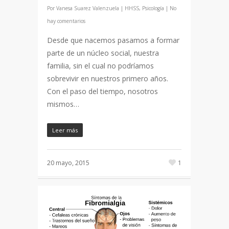
Por
Vanesa Suarez Valenzuela
|
HHSS
,
Psicología
|
No
hay comentarios
Desde que nacemos pasamos a formar
parte de un núcleo social, nuestra
familia, sin el cual no podríamos
sobrevivir en nuestros primero años.
Con el paso del tiempo, nosotros
mismos…
Leer más
20 mayo, 2015
1