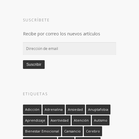
SUSCRÍBETE
Recibe por correo los nuevos artículos
Dirección
de
email
Suscribir
ETIQUETAS
Adicción
Adrenalina
Ansiedad
Anuptafobia
Aprendizaje
Asertividad
Atención
Autismo
Bienestar Emocional
Cansancio
Cerebro