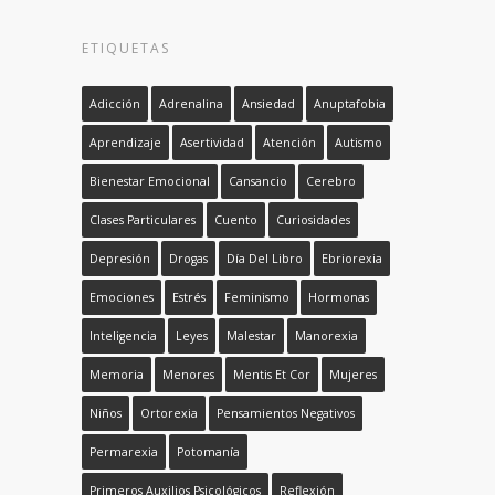
ETIQUETAS
Adicción
Adrenalina
Ansiedad
Anuptafobia
Aprendizaje
Asertividad
Atención
Autismo
Bienestar Emocional
Cansancio
Cerebro
Clases Particulares
Cuento
Curiosidades
Depresión
Drogas
Día Del Libro
Ebriorexia
Emociones
Estrés
Feminismo
Hormonas
Inteligencia
Leyes
Malestar
Manorexia
Memoria
Menores
Mentis Et Cor
Mujeres
Niños
Ortorexia
Pensamientos Negativos
Permarexia
Potomanía
Primeros Auxilios Psicológicos
Reflexión