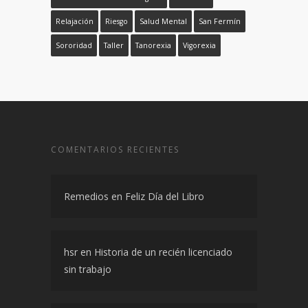
Relajación
Riesgo
Salud Mental
San Fermín
Sororidad
Taller
Tanorexia
Vigorexia
COMENTARIOS RECIENTES
Remedios
en
Feliz Día del Libro
hsr
en
Historia de un recién licenciado
sin trabajo