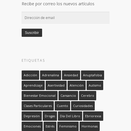
Recibe por correo los nuevos artículos
Dirección
de
email
Suscribir
ETIQUETAS
Adicción
Adrenalina
Ansiedad
Anuptafobia
Aprendizaje
Asertividad
Atención
Autismo
Bienestar Emocional
Cansancio
Cerebro
Clases Particulares
Cuento
Curiosidades
Depresión
Drogas
Día Del Libro
Ebriorexia
Emociones
Estrés
Feminismo
Hormonas