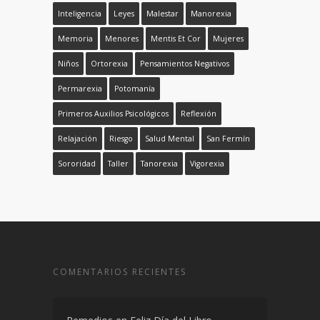
Inteligencia
Leyes
Malestar
Manorexia
Memoria
Menores
Mentis Et Cor
Mujeres
Niños
Ortorexia
Pensamientos Negativos
Permarexia
Potomanía
Primeros Auxilios Psicológicos
Reflexión
Relajación
Riesgo
Salud Mental
San Fermín
Sororidad
Taller
Tanorexia
Vigorexia
COMENTARIOS RECIENTES