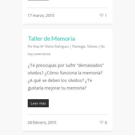
17 marzo, 2015
1
Taller de Memoria
Por
Rosa Mª Rocha Rodríguez
|
Psicología
,
Talleres
|
No
hay comentarios
¿Te preocupas por sufrir “demasiados”
olvidos? ¿Cómo funciona la memoria?
¿A qué se deben los olvidos? ¿Te
gustaría mejorar tu memoria?
Leer más
26 febrero, 2015
0