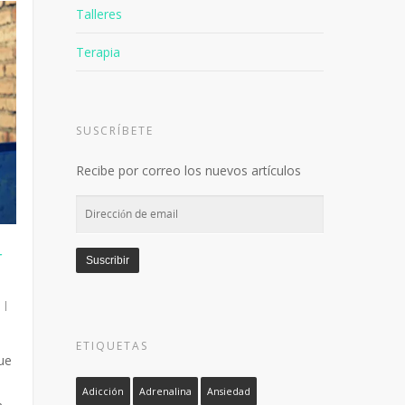
Talleres
Terapia
SUSCRÍBETE
Recibe por correo los nuevos artículos
Dirección
de
email
r
Suscribir
|
ETIQUETAS
ue
Adicción
Adrenalina
Ansiedad