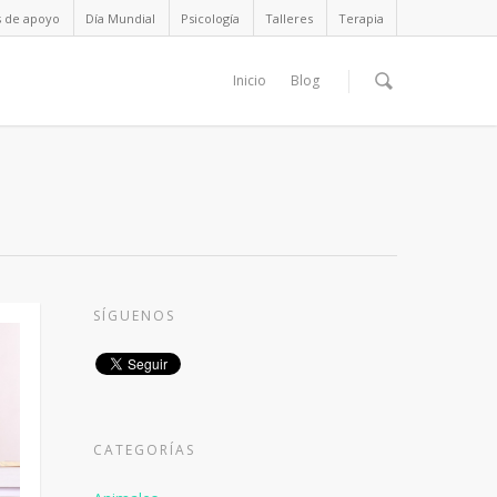
s de apoyo
Día Mundial
Psicología
Talleres
Terapia
Inicio
Blog
SÍGUENOS
CATEGORÍAS