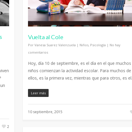
s
Vuelta al Cole
Por
Vanesa Suarez Valenzuela
|
Niños
,
Psicología
|
No hay
comentarios
Hoy, día 10 de septiembre, es el día en el que muchos
viven
niños comienzan la actividad escolar. Para muchos de
?
ellos, es la primera vez, mientras que para otros, es e
 un
Leer más
10 septiembre, 2015
2