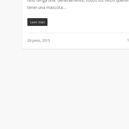
niño tenga una. Generalmente, todos los niños quiere
tener una mascota:…
Leer más
26 junio, 2015