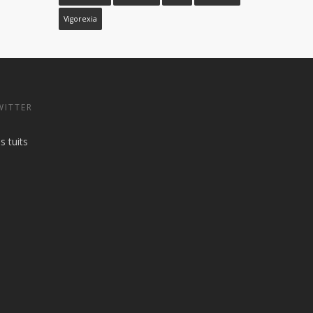
Vigorexia
WITTER
s tuits