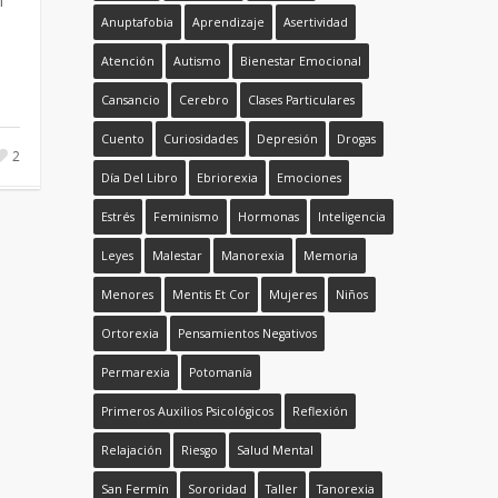
n
Anuptafobia
Aprendizaje
Asertividad
Atención
Autismo
Bienestar Emocional
Cansancio
Cerebro
Clases Particulares
Cuento
Curiosidades
Depresión
Drogas
2
Día Del Libro
Ebriorexia
Emociones
Estrés
Feminismo
Hormonas
Inteligencia
Leyes
Malestar
Manorexia
Memoria
Menores
Mentis Et Cor
Mujeres
Niños
Ortorexia
Pensamientos Negativos
Permarexia
Potomanía
Primeros Auxilios Psicológicos
Reflexión
Relajación
Riesgo
Salud Mental
San Fermín
Sororidad
Taller
Tanorexia