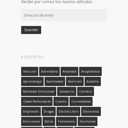
Recibe por correo los nuevos artículos
Dirección
de
email
Suscribir
ETIQUETAS
Adicción
Adrenalina
Ansiedad
Anuptafobia
Aprendizaje
Asertividad
Atención
Autismo
Bienestar Emocional
Cansancio
Cerebro
Clases Particulares
Cuento
Curiosidades
Depresión
Drogas
Día Del Libro
Ebriorexia
Emociones
Estrés
Feminismo
Hormonas