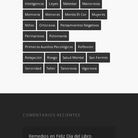
Inteligencia
Leyes
Malestar
Manorexia
Memoria
Menores
Mentis Et Cor
Mujeres
Niños
Ortorexia
Pensamientos Negativos
Permarexia
Potomanía
Primeros Auxilios Psicológicos
Reflexión
Relajación
Riesgo
Salud Mental
San Fermín
Sororidad
Taller
Tanorexia
Vigorexia
COMENTARIOS RECIENTES
Remedios
en
Feliz Día del Libro