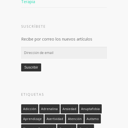
Terapia
SUSCRÍBETE
Recibe por correo los nuevos artículos
Dirección
de
email
Suscribir
ETIQUETAS
Adicción
Adrenalina
Ansiedad
Anuptafobia
Aprendizaje
Asertividad
Atención
Autismo