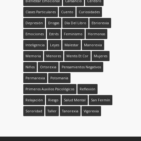
Bienestar Emocional
Cansancio
Cerebro
Clases Particulares
Cuento
Curiosidades
Depresión
Drogas
Día Del Libro
Ebriorexia
Emociones
Estrés
Feminismo
Hormonas
Inteligencia
Leyes
Malestar
Manorexia
Memoria
Menores
Mentis Et Cor
Mujeres
Niños
Ortorexia
Pensamientos Negativos
Permarexia
Potomanía
Primeros Auxilios Psicológicos
Reflexión
Relajación
Riesgo
Salud Mental
San Fermín
Sororidad
Taller
Tanorexia
Vigorexia