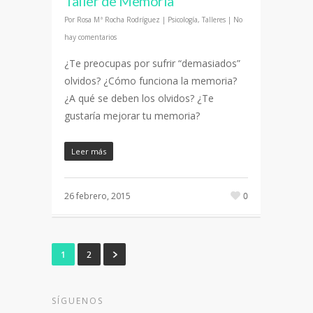
Taller de Memoria
Por
Rosa Mª Rocha Rodríguez
|
Psicología
,
Talleres
|
No
hay comentarios
¿Te preocupas por sufrir “demasiados”
olvidos? ¿Cómo funciona la memoria?
¿A qué se deben los olvidos? ¿Te
gustaría mejorar tu memoria?
Leer más
26 febrero, 2015
0
1
2
SÍGUENOS