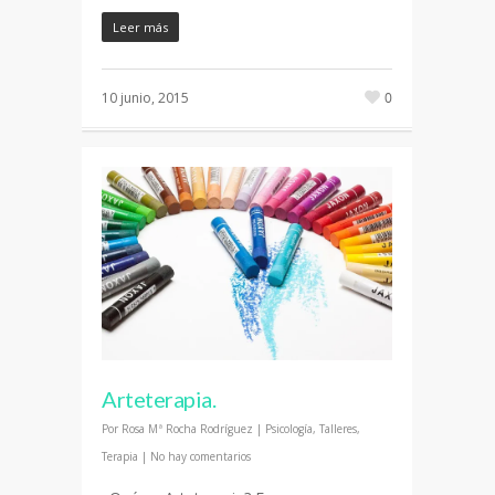
Leer más
10 junio, 2015
0
Arteterapia.
Por
Rosa Mª Rocha Rodríguez
|
Psicología
,
Talleres
,
Terapia
|
No hay comentarios