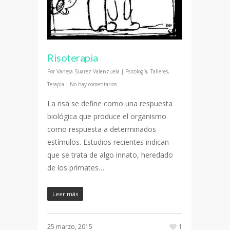
Risoterapia
Por
Vanesa Suarez Valenzuela
|
Psicología
,
Talleres
,
Terapia
|
No hay comentarios
La risa se define como una respuesta
biológica que produce el organismo
como respuesta a determinados
estímulos. Estudios recientes indican
que se trata de algo innato, heredado
de los primates…
Leer más
25 marzo, 2015
1