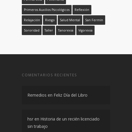
Primeros Auxilios Psicológicos
Reflexión
Relajación
Riesgo
Salud Mental
San Fermín
Sororidad
Taller
Tanorexia
Vigorexia
COMENTARIOS RECIENTES
Remedios
en
Feliz Día del Libro
hsr
en
Historia de un recién licenciado
sin trabajo