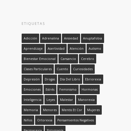
ETIQUETAS
Adicción
Adrenalina
Ansiedad
Anuptafobia
Aprendizaje
Asertividad
Atención
Autismo
Bienestar Emocional
Cansancio
Cerebro
Clases Particulares
Cuento
Curiosidades
Depresión
Drogas
Día Del Libro
Ebriorexia
Emociones
Estrés
Feminismo
Hormonas
Inteligencia
Leyes
Malestar
Manorexia
Memoria
Menores
Mentis Et Cor
Mujeres
Niños
Ortorexia
Pensamientos Negativos
Permarexia
Potomanía