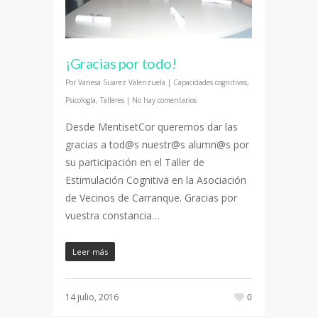
¡Gracias por todo!
Por
Vanesa Suarez Valenzuela
|
Capacidades cognitivas
,
Psicología
,
Talleres
|
No hay comentarios
Desde MentisetCor queremos dar las
gracias a tod@s nuestr@s alumn@s por
su participación en el Taller de
Estimulación Cognitiva en la Asociación
de Vecinos de Carranque. Gracias por
vuestra constancia…
Leer más
14 julio, 2016
0