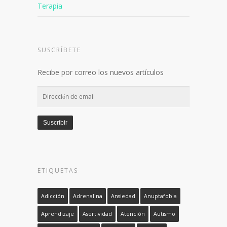
Terapia
SUSCRÍBETE
Recibe por correo los nuevos artículos
Dirección
de
email
Suscribir
ETIQUETAS
Adicción
Adrenalina
Ansiedad
Anuptafobia
Aprendizaje
Asertividad
Atención
Autismo