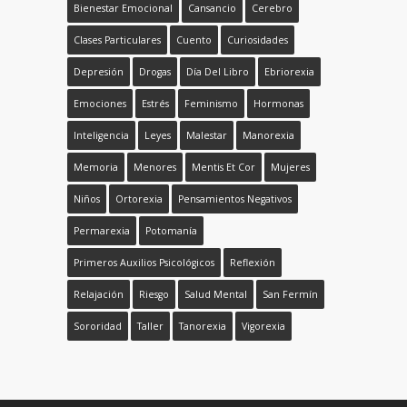
Bienestar Emocional
Cansancio
Cerebro
Clases Particulares
Cuento
Curiosidades
Depresión
Drogas
Día Del Libro
Ebriorexia
Emociones
Estrés
Feminismo
Hormonas
Inteligencia
Leyes
Malestar
Manorexia
Memoria
Menores
Mentis Et Cor
Mujeres
Niños
Ortorexia
Pensamientos Negativos
Permarexia
Potomanía
Primeros Auxilios Psicológicos
Reflexión
Relajación
Riesgo
Salud Mental
San Fermín
Sororidad
Taller
Tanorexia
Vigorexia