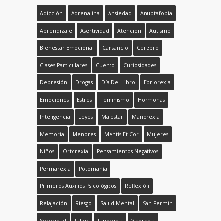
Adicción
Adrenalina
Ansiedad
Anuptafobia
Aprendizaje
Asertividad
Atención
Autismo
Bienestar Emocional
Cansancio
Cerebro
Clases Particulares
Cuento
Curiosidades
Depresión
Drogas
Día Del Libro
Ebriorexia
Emociones
Estrés
Feminismo
Hormonas
Inteligencia
Leyes
Malestar
Manorexia
Memoria
Menores
Mentis Et Cor
Mujeres
Niños
Ortorexia
Pensamientos Negativos
Permarexia
Potomanía
Primeros Auxilios Psicológicos
Reflexión
Relajación
Riesgo
Salud Mental
San Fermín
Sororidad
Taller
Tanorexia
Vigorexia