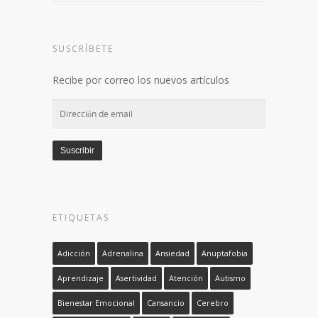
SUSCRÍBETE
Recibe por correo los nuevos artículos
Dirección
de
email
Suscribir
ETIQUETAS
Adicción
Adrenalina
Ansiedad
Anuptafobia
Aprendizaje
Asertividad
Atención
Autismo
Bienestar Emocional
Cansancio
Cerebro