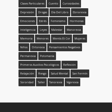
Clases Particulares
Cuento
Curiosidades
Depresión
Drogas
Día Del Libro
Ebriorexia
Emociones
Estrés
Feminismo
Hormonas
Inteligencia
Leyes
Malestar
Manorexia
Memoria
Menores
Mentis Et Cor
Mujeres
Niños
Ortorexia
Pensamientos Negativos
Permarexia
Potomanía
Primeros Auxilios Psicológicos
Reflexión
Relajación
Riesgo
Salud Mental
San Fermín
Sororidad
Taller
Tanorexia
Vigorexia