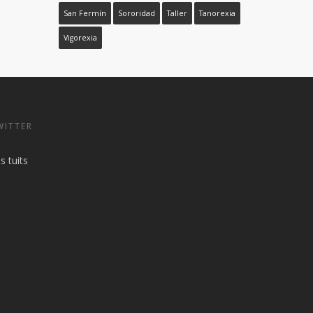
San Fermín
Sororidad
Taller
Tanorexia
Vigorexia
WITTER
s tuits