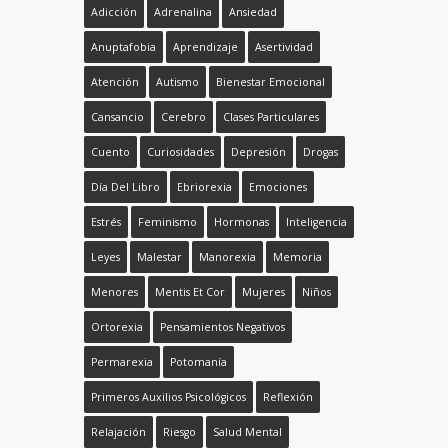
Adicción
Adrenalina
Ansiedad
Anuptafobia
Aprendizaje
Asertividad
Atención
Autismo
Bienestar Emocional
Cansancio
Cerebro
Clases Particulares
Cuento
Curiosidades
Depresión
Drogas
Día Del Libro
Ebriorexia
Emociones
Estrés
Feminismo
Hormonas
Inteligencia
Leyes
Malestar
Manorexia
Memoria
Menores
Mentis Et Cor
Mujeres
Niños
Ortorexia
Pensamientos Negativos
Permarexia
Potomanía
Primeros Auxilios Psicológicos
Reflexión
Relajación
Riesgo
Salud Mental