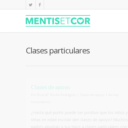
Clases particulares
Clases de apoyo
Por
Rosa Mª Rocha Rodríguez
|
Clases de apoyo
|
No hay
comentarios
¿Hasta qué punto puede ser positivo que los niños y
niñas en edad escolar den clases de apoyo? Muchos
padres apuntan a sus hijos a clases particulares con 