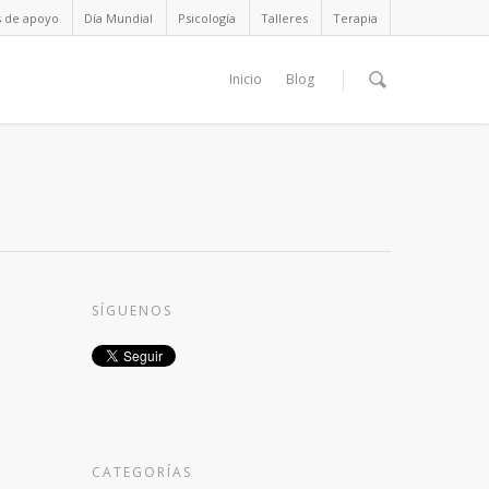
s de apoyo
Día Mundial
Psicología
Talleres
Terapia
Inicio
Blog
SÍGUENOS
CATEGORÍAS