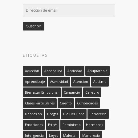
Dirección
de
email
Suscribir
ETIQUETAS
Adicción
Adrenalina
Ansiedad
Anuptafobia
Aprendizaje
Asertividad
Atención
Autismo
Bienestar Emocional
Cansancio
Cerebro
Clases Particulares
Cuento
Curiosidades
Depresión
Drogas
Día Del Libro
Ebriorexia
Emociones
Estrés
Feminismo
Hormonas
Inteligencia
Leyes
Malestar
Manorexia