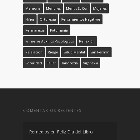
Memoria
Menores
Mentis Et Cor
Mujeres
Niños
Ortorexia
Pensamientos Negativos
Permarexia
Potomanía
Primeros Auxilios Psicológicos
Reflexión
Relajación
Riesgo
Salud Mental
San Fermín
Sororidad
Taller
Tanorexia
Vigorexia
COMENTARIOS RECIENTES
Remedios
en
Feliz Día del Libro