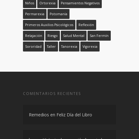
Niños
Ortorexia
Pensamientos Negativos
Permarexia
Potomanía
Primeros Auxilios Psicológicos
Reflexión
Relajación
Riesgo
Salud Mental
San Fermín
Sororidad
Taller
Tanorexia
Vigorexia
COMENTARIOS RECIENTES
Remedios
en
Feliz Día del Libro