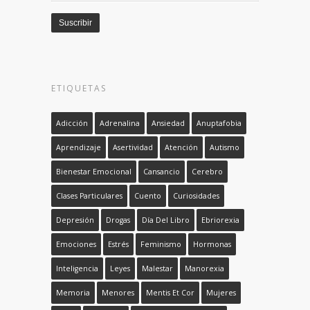
email
Suscribir
ETIQUETAS
Adicción
Adrenalina
Ansiedad
Anuptafobia
Aprendizaje
Asertividad
Atención
Autismo
Bienestar Emocional
Cansancio
Cerebro
Clases Particulares
Cuento
Curiosidades
Depresión
Drogas
Día Del Libro
Ebriorexia
Emociones
Estrés
Feminismo
Hormonas
Inteligencia
Leyes
Malestar
Manorexia
Memoria
Menores
Mentis Et Cor
Mujeres