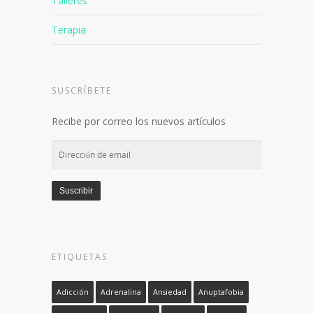
Talleres
Terapia
SUSCRÍBETE
Recibe por correo los nuevos artículos
Dirección
de
email
Suscribir
ETIQUETAS
Adicción
Adrenalina
Ansiedad
Anuptafobia