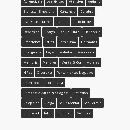
Aprendizaje
Asertividad
Atención
Autismo
Bienestar Emocional
Cansancio
Cerebro
Clases Particulares
Cuento
Curiosidades
Depresión
Drogas
Día Del Libro
Ebriorexia
Emociones
Estrés
Feminismo
Hormonas
Inteligencia
Leyes
Malestar
Manorexia
Memoria
Menores
Mentis Et Cor
Mujeres
Niños
Ortorexia
Pensamientos Negativos
Permarexia
Potomanía
Primeros Auxilios Psicológicos
Reflexión
Relajación
Riesgo
Salud Mental
San Fermín
Sororidad
Taller
Tanorexia
Vigorexia