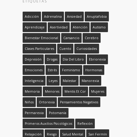
ETIQUETAS
Adicción
Adrenalina
Ansiedad
Anuptafobia
Aprendizaje
Asertividad
Atención
Autismo
Bienestar Emocional
Cansancio
Cerebro
Clases Particulares
Cuento
Curiosidades
Depresión
Drogas
Día Del Libro
Ebriorexia
Emociones
Estrés
Feminismo
Hormonas
Inteligencia
Leyes
Malestar
Manorexia
Memoria
Menores
Mentis Et Cor
Mujeres
Niños
Ortorexia
Pensamientos Negativos
Permarexia
Potomanía
Primeros Auxilios Psicológicos
Reflexión
Relajación
Riesgo
Salud Mental
San Fermín