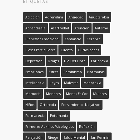
ETIQUETAS
Adicción
Adrenalina
Ansiedad
Anuptafobia
Aprendizaje
Asertividad
Atención
Autismo
Bienestar Emocional
Cansancio
Cerebro
Clases Particulares
Cuento
Curiosidades
Depresión
Drogas
Día Del Libro
Ebriorexia
Emociones
Estrés
Feminismo
Hormonas
Inteligencia
Leyes
Malestar
Manorexia
Memoria
Menores
Mentis Et Cor
Mujeres
Niños
Ortorexia
Pensamientos Negativos
Permarexia
Potomanía
Primeros Auxilios Psicológicos
Reflexión
Relajación
Riesgo
Salud Mental
San Fermín