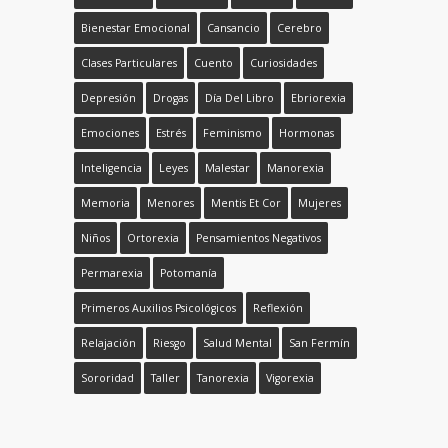
Bienestar Emocional
Cansancio
Cerebro
Clases Particulares
Cuento
Curiosidades
Depresión
Drogas
Día Del Libro
Ebriorexia
Emociones
Estrés
Feminismo
Hormonas
Inteligencia
Leyes
Malestar
Manorexia
Memoria
Menores
Mentis Et Cor
Mujeres
Niños
Ortorexia
Pensamientos Negativos
Permarexia
Potomanía
Primeros Auxilios Psicológicos
Reflexión
Relajación
Riesgo
Salud Mental
San Fermín
Sororidad
Taller
Tanorexia
Vigorexia