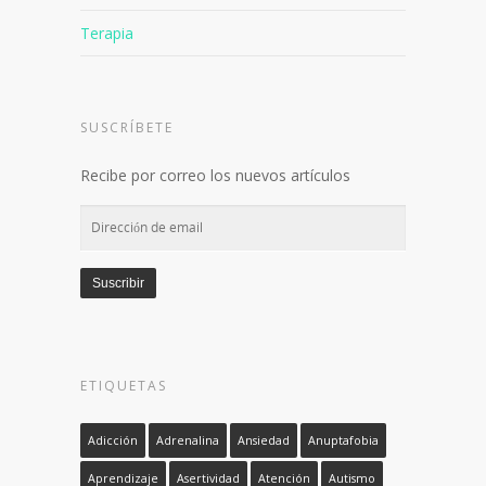
Terapia
SUSCRÍBETE
Recibe por correo los nuevos artículos
Dirección
de
email
Suscribir
ETIQUETAS
Adicción
Adrenalina
Ansiedad
Anuptafobia
Aprendizaje
Asertividad
Atención
Autismo