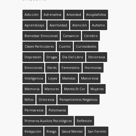
Adicción
Adrenalina
Ansiedad
Anuptafobia
Aprendizaje
Asertividad
Atención
Autismo
Bienestar Emocional
Cansancio
Cerebro
Clases Particulares
Cuento
Curiosidades
Depresión
Drogas
Día Del Libro
Ebriorexia
Emociones
Estrés
Feminismo
Hormonas
Inteligencia
Leyes
Malestar
Manorexia
Memoria
Menores
Mentis Et Cor
Mujeres
Niños
Ortorexia
Pensamientos Negativos
Permarexia
Potomanía
Primeros Auxilios Psicológicos
Reflexión
Relajación
Riesgo
Salud Mental
San Fermín