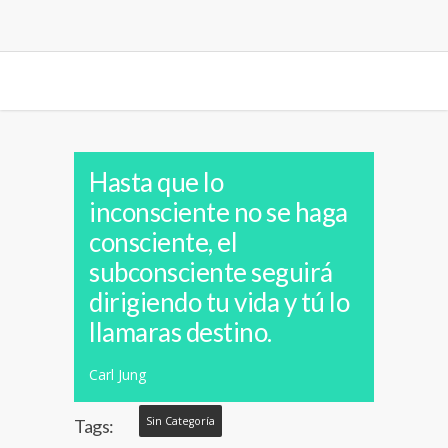
Hasta que lo
inconsciente no se haga
consciente, el
subconsciente seguirá
dirigiendo tu vida y tú lo
llamaras destino.
Carl Jung
Sin Categoría
Tags: