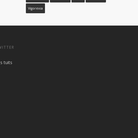
Vigorexia
WITTER
s tuits