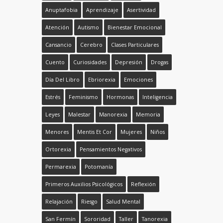
Anuptafobia
Aprendizaje
Asertividad
Atención
Autismo
Bienestar Emocional
Cansancio
Cerebro
Clases Particulares
Cuento
Curiosidades
Depresión
Drogas
Día Del Libro
Ebriorexia
Emociones
Estrés
Feminismo
Hormonas
Inteligencia
Leyes
Malestar
Manorexia
Memoria
Menores
Mentis Et Cor
Mujeres
Niños
Ortorexia
Pensamientos Negativos
Permarexia
Potomanía
Primeros Auxilios Psicológicos
Reflexión
Relajación
Riesgo
Salud Mental
San Fermín
Sororidad
Taller
Tanorexia