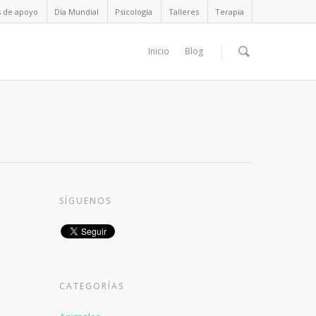
s de apoyo
Día Mundial
Psicología
Talleres
Terapia
Inicio
Blog
SÍGUENOS
CATEGORÍAS