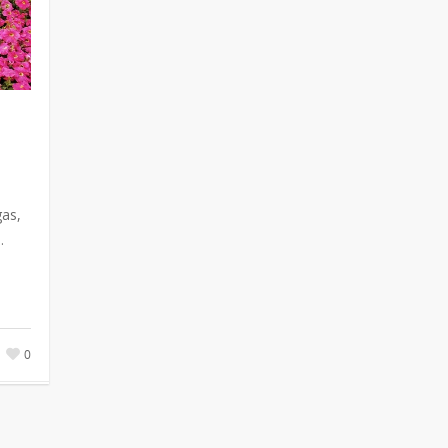
l
gas,
…
0