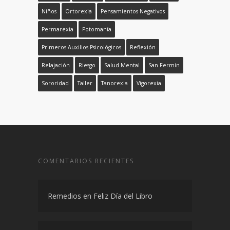
Niños
Ortorexia
Pensamientos Negativos
Permarexia
Potomanía
Primeros Auxilios Psicológicos
Reflexión
Relajación
Riesgo
Salud Mental
San Fermín
Sororidad
Taller
Tanorexia
Vigorexia
COMENTARIOS RECIENTES
Remedios
en
Feliz Día del Libro