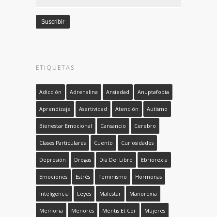
de
email
Suscribir
ETIQUETAS
Adicción
Adrenalina
Ansiedad
Anuptafobia
Aprendizaje
Asertividad
Atención
Autismo
Bienestar Emocional
Cansancio
Cerebro
Clases Particulares
Cuento
Curiosidades
Depresión
Drogas
Día Del Libro
Ebriorexia
Emociones
Estrés
Feminismo
Hormonas
Inteligencia
Leyes
Malestar
Manorexia
Memoria
Menores
Mentis Et Cor
Mujeres