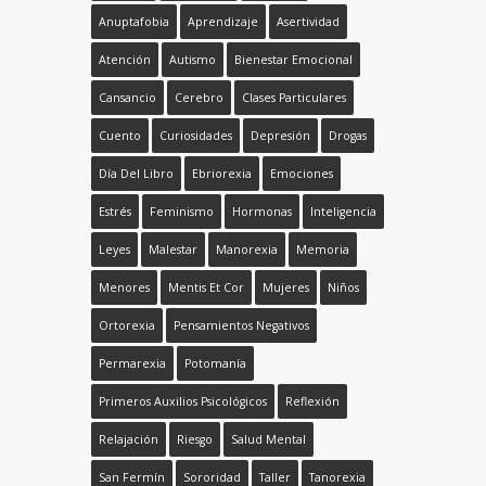
Anuptafobia
Aprendizaje
Asertividad
Atención
Autismo
Bienestar Emocional
Cansancio
Cerebro
Clases Particulares
Cuento
Curiosidades
Depresión
Drogas
Día Del Libro
Ebriorexia
Emociones
Estrés
Feminismo
Hormonas
Inteligencia
Leyes
Malestar
Manorexia
Memoria
Menores
Mentis Et Cor
Mujeres
Niños
Ortorexia
Pensamientos Negativos
Permarexia
Potomanía
Primeros Auxilios Psicológicos
Reflexión
Relajación
Riesgo
Salud Mental
San Fermín
Sororidad
Taller
Tanorexia