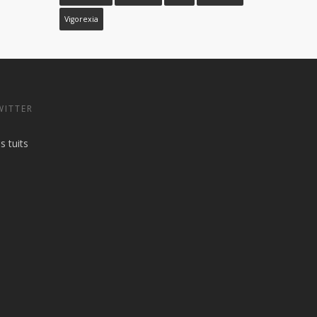
Vigorexia
WITTER
s tuits