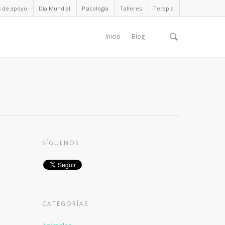
s de apoyo
Día Mundial
Psicología
Talleres
Terapia
Inicio
Blog
SÍGUENOS
CATEGORÍAS