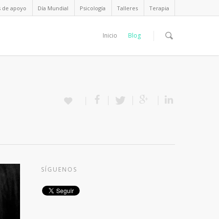
s de apoyo
Día Mundial
Psicología
Talleres
Terapia
Inicio
Blog
SÍGUENOS