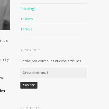
Psicología
Talleres
Terapia
ares o
SUSCRÍBETE
 más y
Recibe por correo los nuevos artículos
Dirección
de
ta.
email
Suscribir
eden
ETIQUETAS