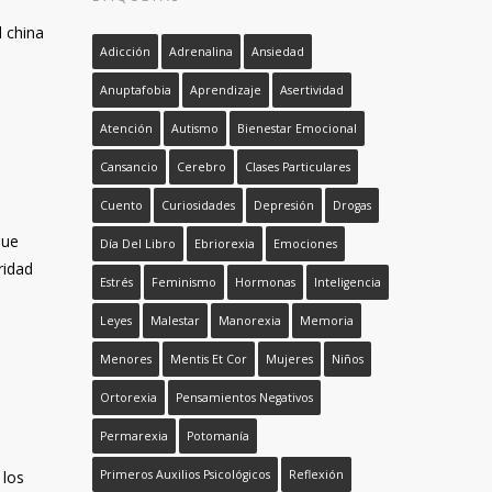
d china
Adicción
Adrenalina
Ansiedad
Anuptafobia
Aprendizaje
Asertividad
Atención
Autismo
Bienestar Emocional
Cansancio
Cerebro
Clases Particulares
Cuento
Curiosidades
Depresión
Drogas
que
Día Del Libro
Ebriorexia
Emociones
ridad
Estrés
Feminismo
Hormonas
Inteligencia
Leyes
Malestar
Manorexia
Memoria
Menores
Mentis Et Cor
Mujeres
Niños
Ortorexia
Pensamientos Negativos
Permarexia
Potomanía
 los
Primeros Auxilios Psicológicos
Reflexión