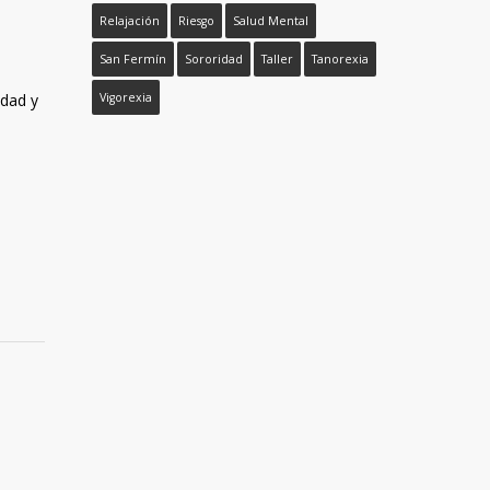
Relajación
Riesgo
Salud Mental
San Fermín
Sororidad
Taller
Tanorexia
edad y
Vigorexia