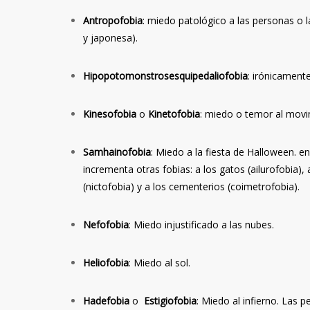
Antropofobia
: miedo patológico a las personas o l
y japonesa).
Hipopotomonstrosesquipedaliofobia
: irónicament
Kinesofobia
o
Kinetofobia
: miedo o temor al movi
Samhainofobia
: Miedo a la fiesta de Halloween. 
incrementa otras fobias: a los gatos (ailurofobia),
(nictofobia) y a los cementerios (coimetrofobia).
Nefofobia
: Miedo injustificado a las nubes.
Heliofobia
: Miedo al sol.
Hadefobia
o
Estigiofobia
: Miedo al infierno. Las