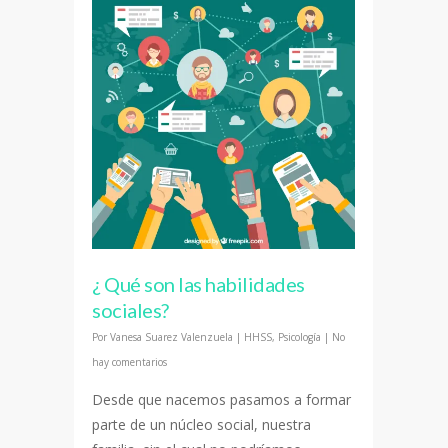
¿ Qué son las habilidades
sociales?
Por
Vanesa Suarez Valenzuela
|
HHSS
,
Psicología
|
No
hay comentarios
Desde que nacemos pasamos a formar
parte de un núcleo social, nuestra