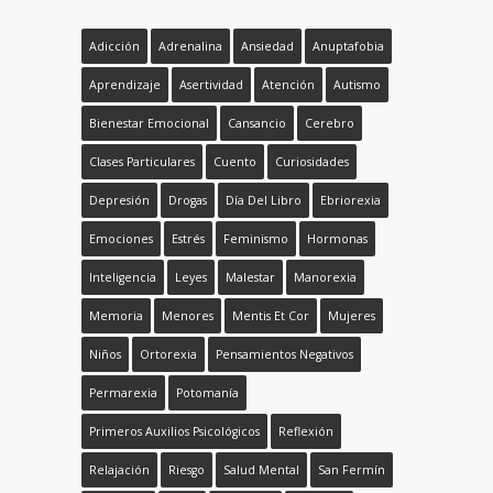
Adicción
Adrenalina
Ansiedad
Anuptafobia
Aprendizaje
Asertividad
Atención
Autismo
Bienestar Emocional
Cansancio
Cerebro
Clases Particulares
Cuento
Curiosidades
Depresión
Drogas
Día Del Libro
Ebriorexia
Emociones
Estrés
Feminismo
Hormonas
Inteligencia
Leyes
Malestar
Manorexia
Memoria
Menores
Mentis Et Cor
Mujeres
Niños
Ortorexia
Pensamientos Negativos
Permarexia
Potomanía
Primeros Auxilios Psicológicos
Reflexión
Relajación
Riesgo
Salud Mental
San Fermín