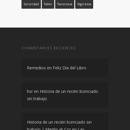
Sororidad
Taller
Tanorexia
Vigorexia
COMENTARIOS RECIENTES
Remedios
en
Feliz Día del Libro
hsr
en
Historia de un recién licenciado
sin trabajo
Historia de un recién licenciado sin
trabajo | Mentis et Cor
en
Las