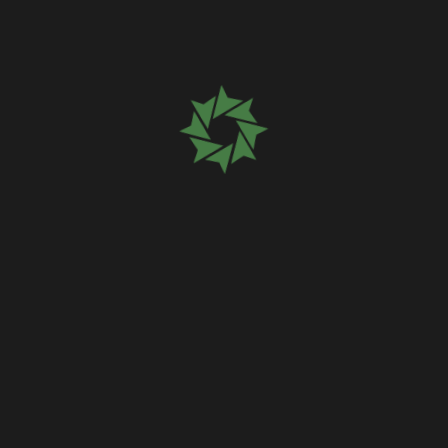
Please wait
while your
request is being