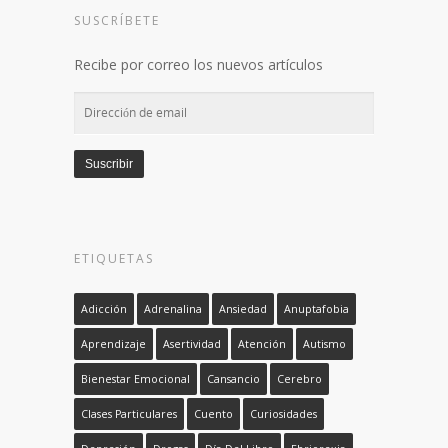
SUSCRÍBETE
Recibe por correo los nuevos artículos
Dirección
de
email
Suscribir
ETIQUETAS
Adicción
Adrenalina
Ansiedad
Anuptafobia
Aprendizaje
Asertividad
Atención
Autismo
Bienestar Emocional
Cansancio
Cerebro
Clases Particulares
Cuento
Curiosidades