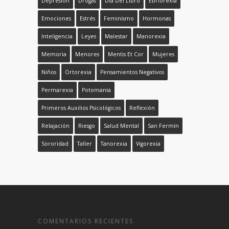
Depresión
Drogas
Día Del Libro
Ebriorexia
Emociones
Estrés
Feminismo
Hormonas
Inteligencia
Leyes
Malestar
Manorexia
Memoria
Menores
Mentis Et Cor
Mujeres
Niños
Ortorexia
Pensamientos Negativos
Permarexia
Potomanía
Primeros Auxilios Psicológicos
Reflexión
Relajación
Riesgo
Salud Mental
San Fermín
Sororidad
Taller
Tanorexia
Vigorexia
COMENTARIOS RECIENTES