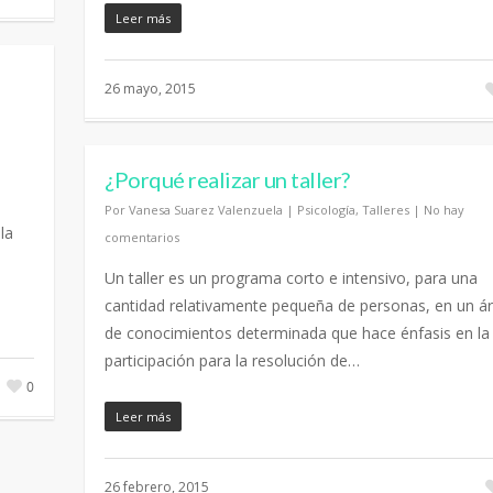
Leer más
26 mayo, 2015
¿Porqué realizar un taller?
Por
Vanesa Suarez Valenzuela
|
Psicología
,
Talleres
|
No hay
la
comentarios
Un taller es un programa corto e intensivo, para una
cantidad relativamente pequeña de personas, en un á
de conocimientos determinada que hace énfasis en la
participación para la resolución de…
0
Leer más
26 febrero, 2015