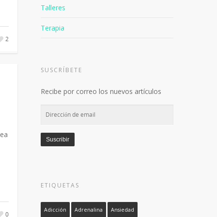
Talleres
Terapia
2
SUSCRÍBETE
Recibe por correo los nuevos artículos
Dirección
de
rea
email
Suscribir
ETIQUETAS
Adicción
Adrenalina
Ansiedad
0