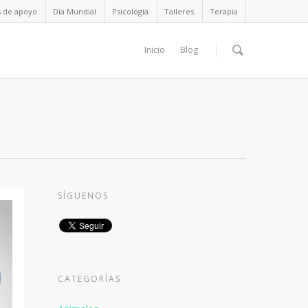
s de apoyo
Día Mundial
Psicología
Talleres
Terapia
Inicio
Blog
SÍGUENOS
CATEGORÍAS