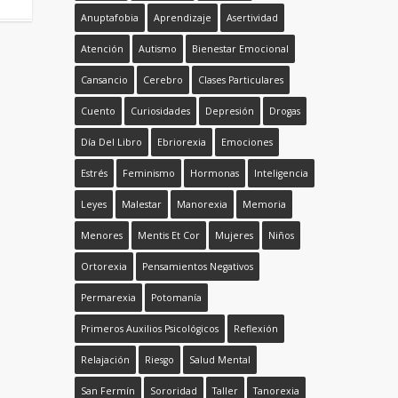
Anuptafobia
Aprendizaje
Asertividad
Atención
Autismo
Bienestar Emocional
Cansancio
Cerebro
Clases Particulares
Cuento
Curiosidades
Depresión
Drogas
Día Del Libro
Ebriorexia
Emociones
Estrés
Feminismo
Hormonas
Inteligencia
Leyes
Malestar
Manorexia
Memoria
Menores
Mentis Et Cor
Mujeres
Niños
Ortorexia
Pensamientos Negativos
Permarexia
Potomanía
Primeros Auxilios Psicológicos
Reflexión
Relajación
Riesgo
Salud Mental
San Fermín
Sororidad
Taller
Tanorexia