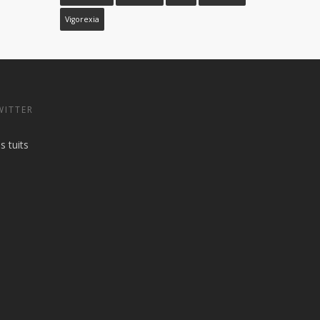
Vigorexia
WITTER
s tuits