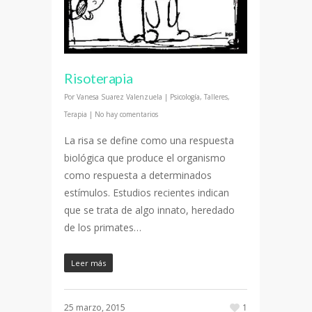
Risoterapia
Por
Vanesa Suarez Valenzuela
|
Psicología
,
Talleres
,
Terapia
|
No hay comentarios
La risa se define como una respuesta
biológica que produce el organismo
como respuesta a determinados
estímulos. Estudios recientes indican
que se trata de algo innato, heredado
de los primates…
Leer más
25 marzo, 2015
1