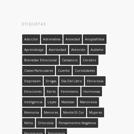
ETIQUETAS
Adicción
Adrenalina
Ansiedad
Anuptafobia
Aprendizaje
Asertividad
Atención
Autismo
Bienestar Emocional
Cansancio
Cerebro
Clases Particulares
Cuento
Curiosidades
Depresión
Drogas
Día Del Libro
Ebriorexia
Emociones
Estrés
Feminismo
Hormonas
Inteligencia
Leyes
Malestar
Manorexia
Memoria
Menores
Mentis Et Cor
Mujeres
Niños
Ortorexia
Pensamientos Negativos
Permarexia
Potomanía