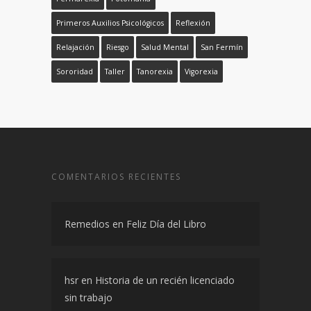
Primeros Auxilios Psicológicos
Reflexión
Relajación
Riesgo
Salud Mental
San Fermín
Sororidad
Taller
Tanorexia
Vigorexia
COMENTARIOS RECIENTES
Remedios
en
Feliz Día del Libro
hsr
en
Historia de un recién licenciado
sin trabajo