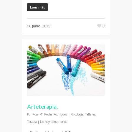
Leer más
10 junio, 2015
0
Arteterapia.
Por
Rosa Mª Rocha Rodríguez
|
Psicología
,
Talleres
,
Terapia
|
No hay comentarios