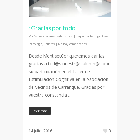
¡Gracias por todo!
Por
Vanesa Suarez Valenzuela
|
Capacidades cognitivas
,
Psicología
,
Talleres
|
No hay comentarios
Desde MentisetCor queremos dar las
gracias a tod@s nuestr@s alumn@s por
su participación en el Taller de
Estimulación Cognitiva en la Asociación
de Vecinos de Carranque. Gracias por
vuestra constancia…
Leer más
14 julio, 2016
0