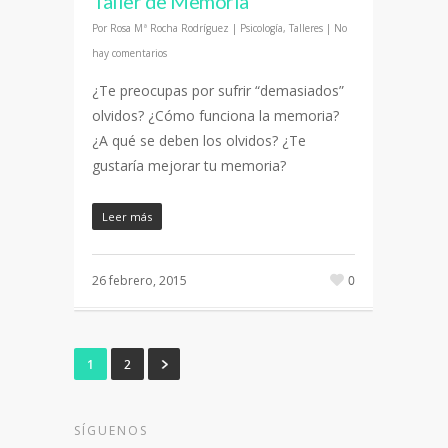
Taller de Memoria
Por
Rosa Mª Rocha Rodríguez
|
Psicología
,
Talleres
|
No
hay comentarios
¿Te preocupas por sufrir “demasiados”
olvidos? ¿Cómo funciona la memoria?
¿A qué se deben los olvidos? ¿Te
gustaría mejorar tu memoria?
Leer más
26 febrero, 2015
0
1
2
SÍGUENOS