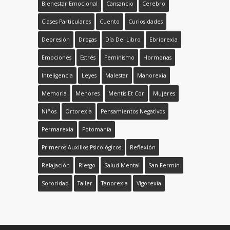
Bienestar Emocional
Cansancio
Cerebro
Clases Particulares
Cuento
Curiosidades
Depresión
Drogas
Día Del Libro
Ebriorexia
Emociones
Estrés
Feminismo
Hormonas
Inteligencia
Leyes
Malestar
Manorexia
Memoria
Menores
Mentis Et Cor
Mujeres
Niños
Ortorexia
Pensamientos Negativos
Permarexia
Potomanía
Primeros Auxilios Psicológicos
Reflexión
Relajación
Riesgo
Salud Mental
San Fermín
Sororidad
Taller
Tanorexia
Vigorexia