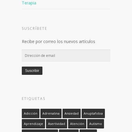
Terapia
SUSCRÍBETE
Recibe por correo los nuevos artículos
Dirección
de
email
Suscribir
ETIQUETAS
Adicción
Adrenalina
Ansiedad
Anuptafobia
Aprendizaje
Asertividad
Atención
Autismo