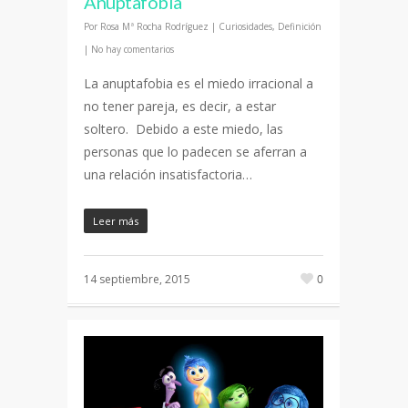
Anuptafobia
Por
Rosa Mª Rocha Rodríguez
|
Curiosidades
,
Definición
|
No hay comentarios
La anuptafobia es el miedo irracional a
no tener pareja, es decir, a estar
soltero. Debido a este miedo, las
personas que lo padecen se aferran a
una relación insatisfactoria…
Leer más
14 septiembre, 2015
0