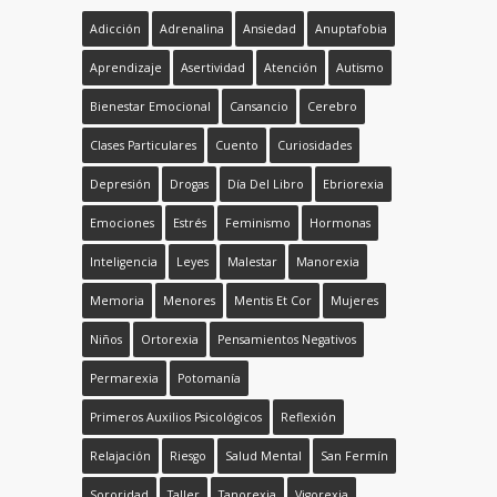
Adicción
Adrenalina
Ansiedad
Anuptafobia
Aprendizaje
Asertividad
Atención
Autismo
Bienestar Emocional
Cansancio
Cerebro
Clases Particulares
Cuento
Curiosidades
Depresión
Drogas
Día Del Libro
Ebriorexia
Emociones
Estrés
Feminismo
Hormonas
Inteligencia
Leyes
Malestar
Manorexia
Memoria
Menores
Mentis Et Cor
Mujeres
Niños
Ortorexia
Pensamientos Negativos
Permarexia
Potomanía
Primeros Auxilios Psicológicos
Reflexión
Relajación
Riesgo
Salud Mental
San Fermín
Sororidad
Taller
Tanorexia
Vigorexia