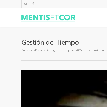
Gestión del Tiempo
Por
Rosa Mª Rocha Rodríguez
10 junio, 2015
Psicología
,
Tall