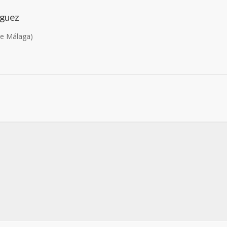
íguez
de Málaga)