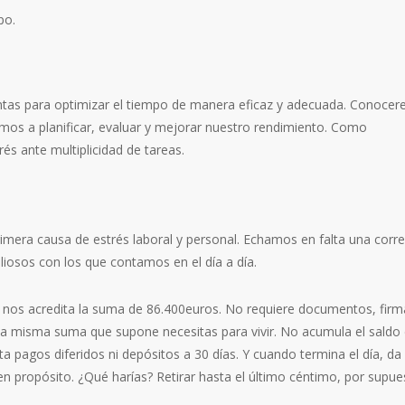
po.
mientas para optimizar el tiempo de manera eficaz y adecuada. Conoce
emos a planificar, evaluar y mejorar nuestro rendimiento. Como
s ante multiplicidad de tareas.
rimera causa de estrés laboral y personal. Echamos en falta una corr
iosos con los que contamos en el día a día.
os acredita la suma de 86.400euros. No requiere documentos, firm
sa misma suma que supone necesitas para vivir. No acumula el saldo 
ta pagos diferidos ni depósitos a 30 días. Y cuando termina el día, d
n propósito. ¿Qué harías? Retirar hasta el último céntimo, por supue