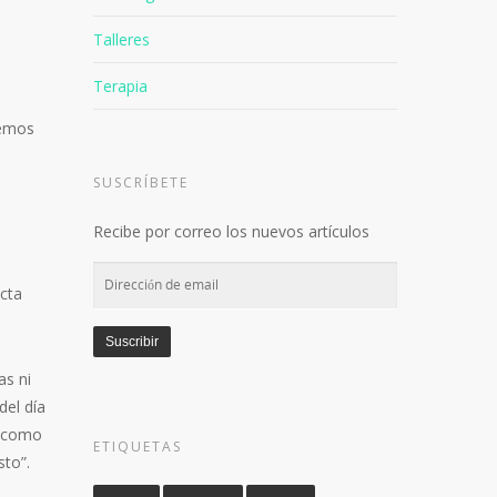
Talleres
Terapia
remos
SUSCRÍBETE
Recibe por correo los nuevos artículos
Dirección
ecta
de
email
Suscribir
as ni
del día
a como
ETIQUETAS
sto”.