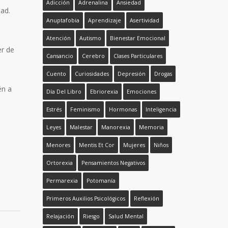
Adicción
Adrenalina
Ansiedad
dad.
Anuptafobia
Aprendizaje
Asertividad
Atención
Autismo
Bienestar Emocional
er de
Cansancio
Cerebro
Clases Particulares
Cuento
Curiosidades
Depresión
Drogas
én a
Día Del Libro
Ebriorexia
Emociones
Estrés
Feminismo
Hormonas
Inteligencia
Leyes
Malestar
Manorexia
Memoria
Menores
Mentis Et Cor
Mujeres
Niños
Ortorexia
Pensamientos Negativos
Permarexia
Potomanía
Primeros Auxilios Psicológicos
Reflexión
Relajación
Riesgo
Salud Mental