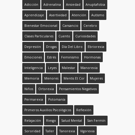
ETIQUETAS
Adicción
Adrenalina
Ansiedad
Anuptafobia
Aprendizaje
Asertividad
Atención
Autismo
Bienestar Emocional
Cansancio
Cerebro
Clases Particulares
Cuento
Curiosidades
Depresión
Drogas
Día Del Libro
Ebriorexia
Emociones
Estrés
Feminismo
Hormonas
Inteligencia
Leyes
Malestar
Manorexia
Memoria
Menores
Mentis Et Cor
Mujeres
Niños
Ortorexia
Pensamientos Negativos
Permarexia
Potomanía
Primeros Auxilios Psicológicos
Reflexión
Relajación
Riesgo
Salud Mental
San Fermín