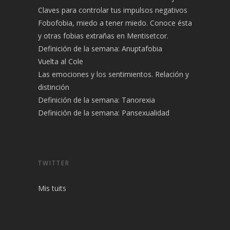
CARTA DE UN NIÑO A SU PADRE
Historia de un recién licenciado sin trabajo
Claves para controlar tus impulsos negativos
Fobofobia, miedo a tener miedo. Conoce ésta
y otras fobias extrañas en Mentisetcor.
Definición de la semana: Anuptafobia
Vuelta al Cole
Las emociones y los sentimientos. Relación y
distinción
Definición de la semana: Tanorexia
Definición de la semana: Pansexualidad
TWITTER
Mis tuits