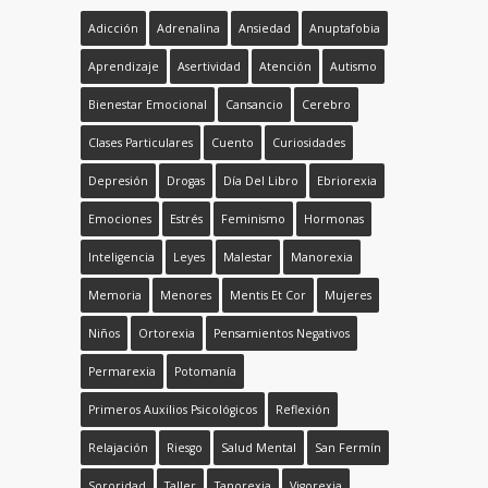
Adicción
Adrenalina
Ansiedad
Anuptafobia
Aprendizaje
Asertividad
Atención
Autismo
Bienestar Emocional
Cansancio
Cerebro
Clases Particulares
Cuento
Curiosidades
Depresión
Drogas
Día Del Libro
Ebriorexia
Emociones
Estrés
Feminismo
Hormonas
Inteligencia
Leyes
Malestar
Manorexia
Memoria
Menores
Mentis Et Cor
Mujeres
Niños
Ortorexia
Pensamientos Negativos
Permarexia
Potomanía
Primeros Auxilios Psicológicos
Reflexión
Relajación
Riesgo
Salud Mental
San Fermín
Sororidad
Taller
Tanorexia
Vigorexia