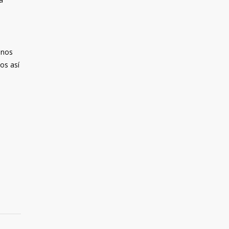
 nos
os así