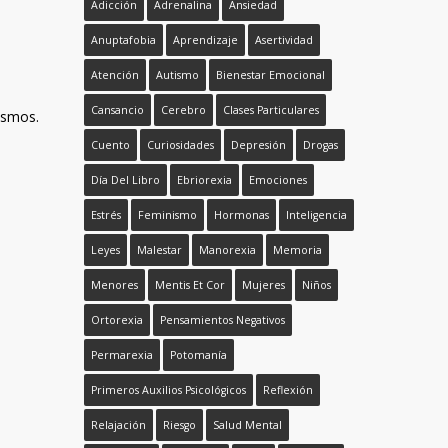
Adicción
Adrenalina
Ansiedad
Anuptafobia
Aprendizaje
Asertividad
Atención
Autismo
Bienestar Emocional
Cansancio
Cerebro
Clases Particulares
mismos.
Cuento
Curiosidades
Depresión
Drogas
Día Del Libro
Ebriorexia
Emociones
Estrés
Feminismo
Hormonas
Inteligencia
Leyes
Malestar
Manorexia
Memoria
Menores
Mentis Et Cor
Mujeres
Niños
Ortorexia
Pensamientos Negativos
Permarexia
Potomanía
Primeros Auxilios Psicológicos
Reflexión
Relajación
Riesgo
Salud Mental