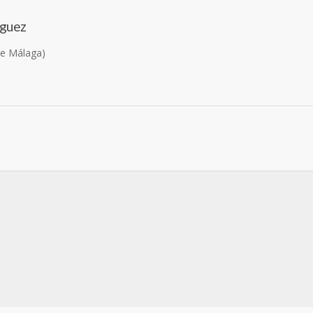
íguez
de Málaga)