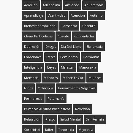
Adicción
Adrenalina
Ansiedad
Anuptafobia
Aprendizaje
Asertividad
Atención
Autismo
Bienestar Emocional
Cansancio
Cerebro
Clases Particulares
Cuento
Curiosidades
Depresión
Drogas
Día Del Libro
Ebriorexia
Emociones
Estrés
Feminismo
Hormonas
Inteligencia
Leyes
Malestar
Manorexia
Memoria
Menores
Mentis Et Cor
Mujeres
Niños
Ortorexia
Pensamientos Negativos
Permarexia
Potomanía
Primeros Auxilios Psicológicos
Reflexión
Relajación
Riesgo
Salud Mental
San Fermín
Sororidad
Taller
Tanorexia
Vigorexia