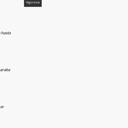
San Fermín
Sororidad
Taller
Tanorexia
Vigorexia
 hasta
paraba
ue