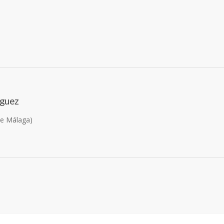
íguez
de Málaga)