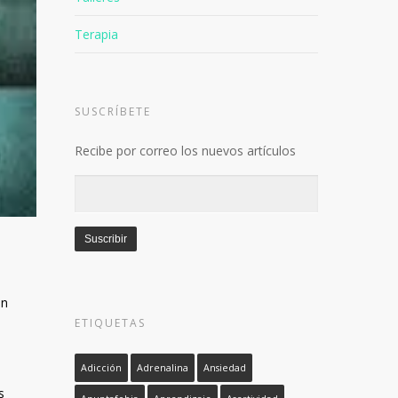
Talleres
Terapia
SUSCRÍBETE
Recibe por correo los nuevos artículos
Dirección
de
email
Suscribir
en
ETIQUETAS
s