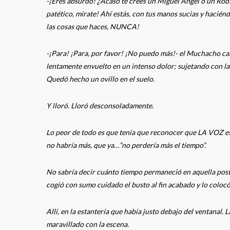
-¡Eres absurdo! ¿Acaso te crees un Miguel Ángel o un Rodin
patético, mírate! Ahí estás, con tus manos sucias y hacién
las cosas que haces, NUNCA!
-¡Para! ¡Para, por favor! ¡No puedo más!- el Muchacho c
lentamente envuelto en un intenso dolor; sujetando con la
Quedó hecho un ovillo en el suelo.
Y lloró. Lloró desconsoladamente.
Lo peor de todo es que tenía que reconocer que LA VOZ est
no habría más, que ya…”no perdería más el tiempo”.
No sabría decir cuánto tiempo permaneció en aquella post
cogió con sumo cuidado el busto al fin acabado y lo colocó
Allí, en la estantería que había justo debajo del ventanal
maravillado con la escena.