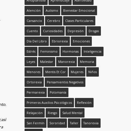
Adicción
Adrenalina
Ansiedad
Anuptafobia
Aprendizaje
Asertividad
r
Atención
Autismo
Bienestar Emocional
Cansancio
Cerebro
Clases Particulares
Cuento
Curiosidades
Depresión
Drogas
Día Del Libro
Ebriorexia
Emociones
Estrés
Feminismo
Hormonas
Inteligencia
Leyes
Malestar
Manorexia
Memoria
Menores
Mentis Et Cor
Mujeres
Niños
Ortorexia
Pensamientos Negativos
Permarexia
Potomanía
nto.
Primeros Auxilios Psicológicos
Reflexión
casi
Relajación
Riesgo
Salud Mental
ra