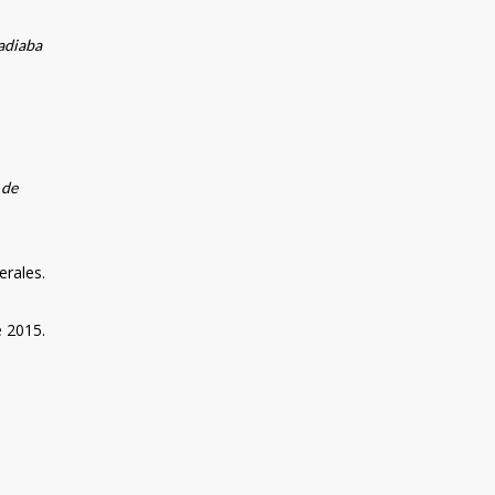
radiaba
 de
erales.
e 2015.