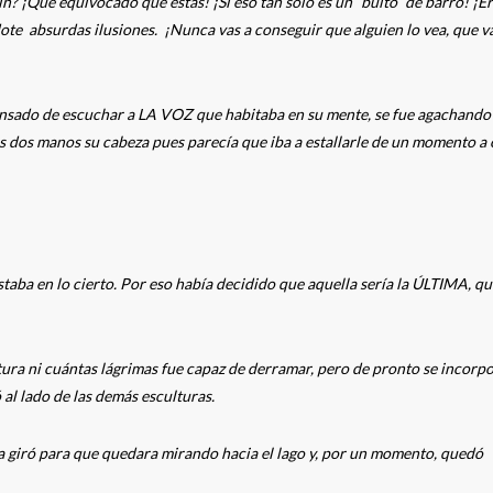
? ¡Qué equivocado que estás! ¡Si eso tan sólo es un “bulto” de barro! ¡E
dote absurdas ilusiones. ¡Nunca vas a conseguir que alguien lo vea, que v
ansado de escuchar a LA VOZ que habitaba en su mente, se fue agachando
s dos manos su cabeza pues parecía que iba a estallarle de un momento a 
aba en lo cierto. Por eso había decidido que aquella sería la ÚLTIMA, qu
ura ni cuántas lágrimas fue capaz de derramar, pero de pronto se incorpo
 al lado de las demás esculturas.
. La giró para que quedara mirando hacia el lago y, por un momento, quedó