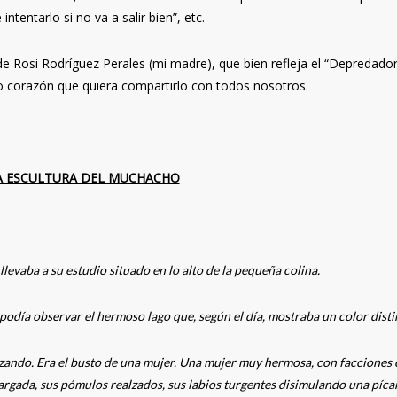
ntentarlo si no va a salir bien”, etc.
de Rosi Rodríguez Perales (mi madre), que bien refleja el “Depredado
o corazón que quiera compartirlo con todos nosotros.
A ESCULTURA DEL MUCHACHO
levaba a su estudio situado en lo alto de la pequeña colina.
l podía observar el hermoso lago que, según el día, mostraba un color disti
izando. Era el busto de una mujer. Una mujer muy hermosa, con facciones 
largada, sus pómulos realzados, sus labios turgentes disimulando una píca