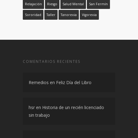
Primeros Auxilios Psicológicos
Reflexión
Relajación
Riesgo
Salud Mental
San Fermín
Sororidad
Taller
Tanorexia
Vigorexia
COMENTARIOS RECIENTES
Remedios
en
Feliz Día del Libro
hsr
en
Historia de un recién licenciado
sin trabajo