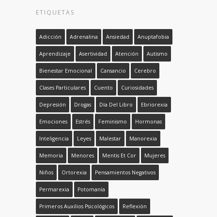
ETIQUETAS
Adicción
Adrenalina
Ansiedad
Anuptafobia
Aprendizaje
Asertividad
Atención
Autismo
Bienestar Emocional
Cansancio
Cerebro
Clases Particulares
Cuento
Curiosidades
Depresión
Drogas
Día Del Libro
Ebriorexia
Emociones
Estrés
Feminismo
Hormonas
Inteligencia
Leyes
Malestar
Manorexia
Memoria
Menores
Mentis Et Cor
Mujeres
Niños
Ortorexia
Pensamientos Negativos
Permarexia
Potomanía