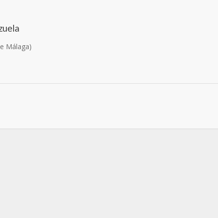
zuela
de Málaga)