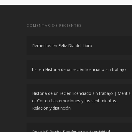
COMENTARIOS RECIENTES
Remedios
en
Feliz Día del Libro
hsr
en
Historia de un recién licenciado sin trabajo
Historia de un recién licenciado sin trabajo | Mentis
et Cor
en
Las emociones y los sentimientos.
Relación y distinción
Rosa Mª Rocha Rodríguez
en
Asertividad